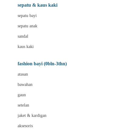
Beauty Barn
sepatu & kaus kaki
Bio Oil
sepatu bayi
Biolane
sepatu anak
Bite Fighters
sandal
Bizzi Growin
kaus kaki
Blackmores
fashion bayi (0bln-3thn)
Blooming Marvellous
atasan
Bonnels
bawahan
Bravado
gaun
Bruder
setelan
Brush Baby
jaket & kardigan
Buds Organics
aksesoris
Bugaboo