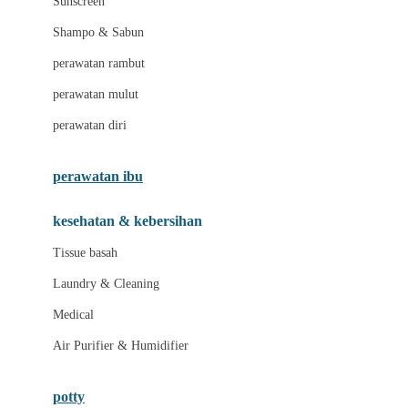
Sunscreen
London Taxi
Shampo & Sabun
Love To Dream
perawatan rambut
perawatan mulut
M
perawatan diri
Magformers
Mama's Choice
perawatan ibu
Mamas&Papas
kesehatan & kebersihan
Mamaway
Tissue basah
Maxi Cosi
Laundry & Cleaning
Megabloks
Medical
Micro
Air Purifier & Humidifier
MiDeer
Mimi & Lula
potty