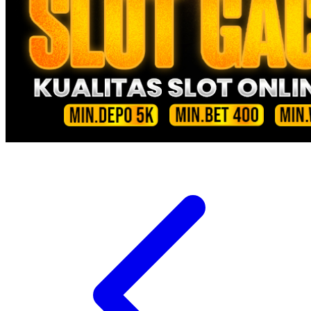
X
Xootz
Y
Yamatoya
Z
Zaxy
Zoggs
0-9
4Moms
59S