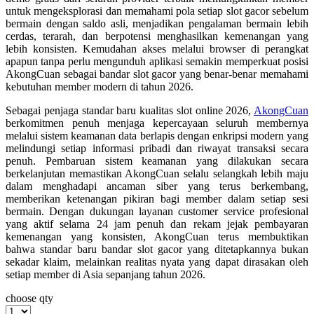
untuk mengeksplorasi dan memahami pola setiap slot gacor sebelum
Squishmallows
bermain dengan saldo asli, menjadikan pengalaman bermain lebih
cerdas, terarah, dan berpotensi menghasilkan kemenangan yang
Starbooks
lebih konsisten. Kemudahan akses melalui browser di perangkat
apapun tanpa perlu mengunduh aplikasi semakin memperkuat posisi
Stick-O
AkongCuan sebagai bandar slot gacor yang benar-benar memahami
kebutuhan member modern di tahun 2026.
Stokke
Sebagai penjaga standar baru kualitas slot online 2026,
AkongCuan
Sudocrem
berkomitmen penuh menjaga kepercayaan seluruh membernya
melalui sistem keamanan data berlapis dengan enkripsi modern yang
Sumimo
melindungi setiap informasi pribadi dan riwayat transaksi secara
Sunnylife
penuh. Pembaruan sistem keamanan yang dilakukan secara
berkelanjutan memastikan AkongCuan selalu selangkah lebih maju
Sun-Staches
dalam menghadapi ancaman siber yang terus berkembang,
memberikan ketenangan pikiran bagi member dalam setiap sesi
Swimava
bermain. Dengan dukungan layanan customer service profesional
yang aktif selama 24 jam penuh dan rekam jejak pembayaran
kemenangan yang konsisten, AkongCuan terus membuktikan
T
bahwa standar baru bandar slot gacor yang ditetapkannya bukan
sekadar klaim, melainkan realitas nyata yang dapat dirasakan oleh
Tommee Tippee
setiap member di Asia sepanjang tahun 2026.
Trunki
choose qty
Tutti Bambini