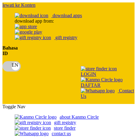
lewati ke Konten
download apps
download app from:
gift registry
Bahasa
ID
LOGIN
DAFTAR
Contact
Us
Toggle Nav
about Kanmo Circle
gift registry
store finder
contact us