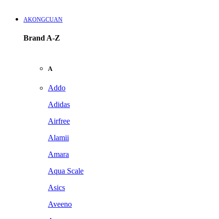
AKONGCUAN
Brand A-Z
A
Addo
Adidas
Airfree
Alamii
Amara
Aqua Scale
Asics
Aveeno