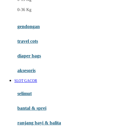
Felt So Sweet
0-36 Kg
Fisher Price
Flipper
gendongan
Friends Of Sally
travel cots
G
diaper bags
Gb
Geko
aksesoris
Graco
SLOT GACOR
Gund
selimut
H
bantal & sprei
Habbie
Haenim
ranjang bayi & balita
Happy Horse