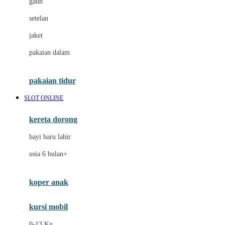
gaun
Dae Organics
setelan
Docare
jaket
Doona
pakaian dalam
Down To Earth
Drew
pakaian tidur
Dr. Brown's
SLOT ONLINE
E
kereta dorong
ELC
bayi baru lahir
Ergobaby
usia 6 bulan+
Expert Care
koper anak
Ezyroller
kursi mobil
F
0-13 Kg